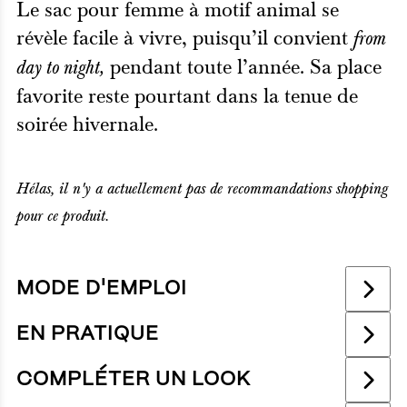
Le sac pour femme à motif animal se
révèle facile à vivre, puisqu’il convient
from
pendant toute l’année. Sa place
day to night,
favorite reste pourtant dans la tenue de
soirée hivernale.
Hélas, il n'y a actuellement pas de recommandations shopping
pour ce produit.
MODE D'EMPLOI
EN PRATIQUE
Les sacs pour femmes à motifs animaliers
possèdent souvent un aspect minimalistes,
COMPLÉTER UN LOOK
sûrement pour atténuer leur relative excentricité.
COULEURS NEUTRES
,
MARRON
,