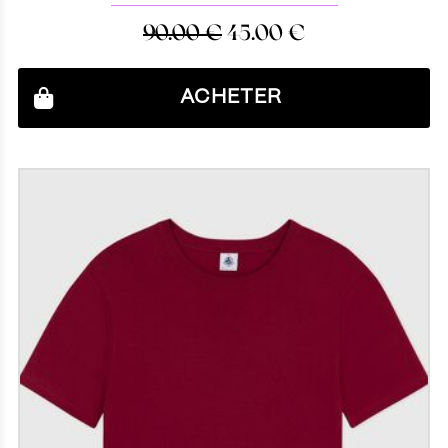
90.00
€
45.00
€
ACHETER