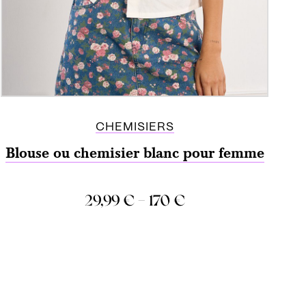
CHEMISIERS
Blouse ou chemisier blanc pour femme
–
29,99
€
170
€
COMPARER