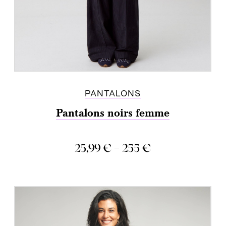
PANTALONS
Pantalons noirs femme
–
25,99
€
255
€
COMPARER