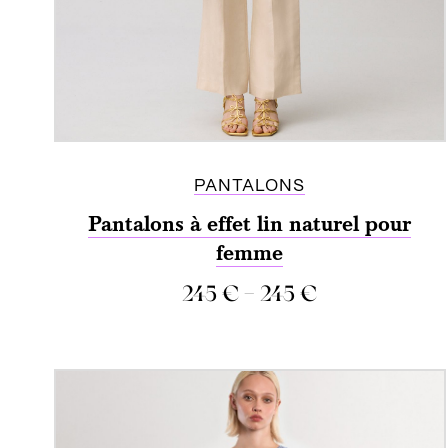
PANTALONS
Pantalons à effet lin naturel pour
femme
–
245
€
245
€
COMPARER