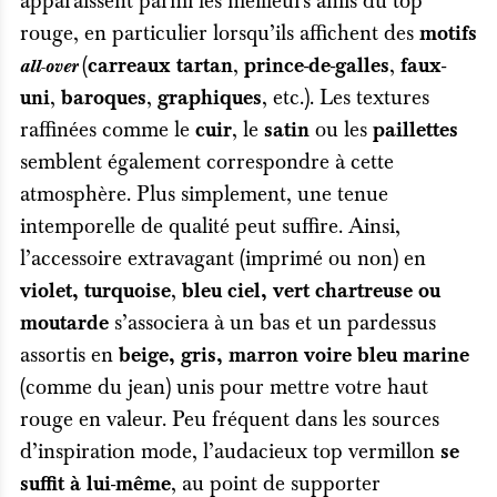
apparaissent parmi les meilleurs amis du top
rouge, en particulier lorsqu’ils affichent des
motifs
(
,
,
carreaux tartan
prince-de-galles
faux-
all-over
,
,
, etc.). Les textures
uni
baroques
graphiques
raffinées comme le
, le
ou les
cuir
satin
paillettes
semblent également correspondre à cette
atmosphère. Plus simplement, une tenue
intemporelle de qualité peut suffire. Ainsi,
l’accessoire extravagant (imprimé ou non) en
,
violet, turquoise
bleu ciel, vert chartreuse ou
s’associera à un bas et un pardessus
moutarde
assortis en
beige, gris, marron voire bleu marine
(comme du jean) unis pour mettre votre haut
rouge en valeur. Peu fréquent dans les sources
d’inspiration mode, l’audacieux top vermillon
se
, au point de supporter
suffit à lui-même