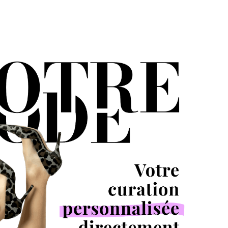
MNE
NE/HIVER