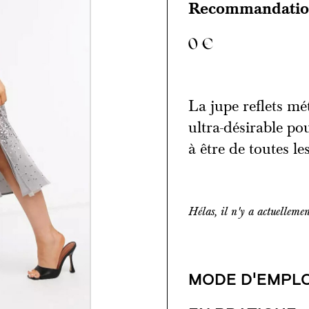
Recommandation
0
€
La jupe reflets mé
ultra-désirable pou
à être de toutes le
Hélas, il n'y a actuelleme
MODE D'EMPLO