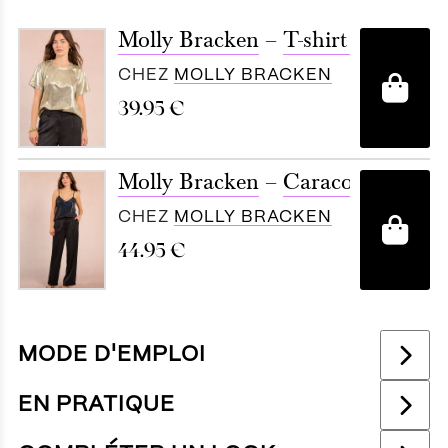
Molly Bracken
–
T-shirt crop irisé
CHEZ
MOLLY BRACKEN
A
39.95
€
Molly Bracken
–
Caraco à sequins
CHEZ
MOLLY BRACKEN
A
44.95
€
MODE D'EMPLOI
EN PRATIQUE
Le top ou le débardeur, surtout sous forme de
caraco, est un intemporel de la garde-robe. Si on