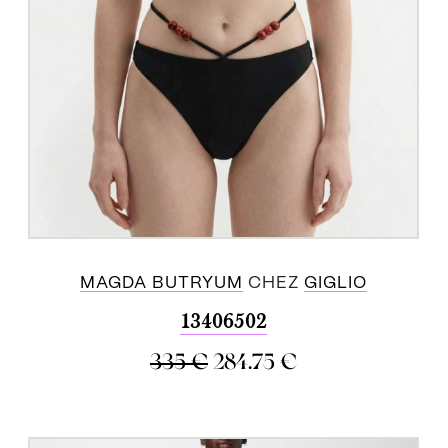
MAGDA BUTRYUM
CHEZ
GIGLIO
13406502
335
€
284.75
€
ACHETER