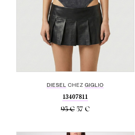
DIESEL
CHEZ
GIGLIO
13407811
95
€
57
€
ACHETER