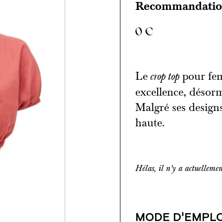
Recommandation
0
€
Le
pour fem
crop top
excellence, désorm
Malgré ses designs 
haute.
Hélas, il n'y a actuelleme
MODE D'EMPLO