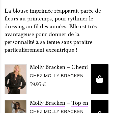
La blouse imprimée réapparaît parée de
fleurs au printemps, pour rythmer le
dressing au fil des années. Elle est très
avantageuse pour donner de la
personnalité à sa tenue sans paraître
particulièrement excentrique !
Molly Bracken
–
Chemisier en voi
CHEZ
MOLLY BRACKEN
A
59.95
€
Molly Bracken
–
Top en dentelle
CHEZ
MOLLY BRACKEN