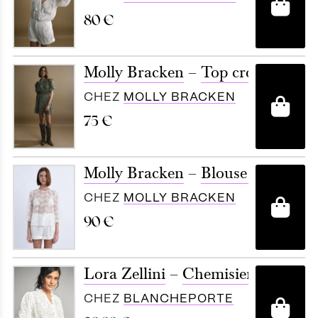
A
80
€
Molly Bracken
–
Top crop imprim
CHEZ
MOLLY BRACKEN
A
75
€
Molly Bracken
–
Blouse large en d
CHEZ
MOLLY BRACKEN
A
90
€
Lora Zellini
–
Chemisier en dentell
CHEZ
BLANCHEPORTE
A