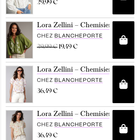
29,99
€
Lora Zellini
–
Chemisier brodé, m
CHEZ
BLANCHEPORTE
A
29,99
€
19,49
€
Lora Zellini
–
Chemisier manches c
CHEZ
BLANCHEPORTE
A
36,49
€
Lora Zellini
–
Chemisier manches c
CHEZ
BLANCHEPORTE
A
36,49
€