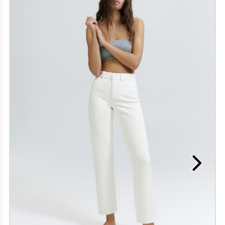
niveau du cou, on craque souvent pour des
encolures travaillées, tels les lavallières, les cols
chemises et les formes bénitiers. La réalisation des
manches est aussi très importante, puisqu’on y
retrouve certains ajouts intéressants, comme
quelques fronces ou des volants. Enfin, la coupe
peut varier légèrement d’un modèle long que
vous porterez rentré dans le bas à un autre plus
court, avec un style péplum par exemple, pour
vêtir votre silhouette à votre convenance.
Même si chaque blouse imprimée pour femme
possède son propre caractère, cette pièce à
l’avantage de se réinventer chaque saison.
Généralement, elles se marient bien à un habit
intemporel, comme un jean bleu, un pantalon