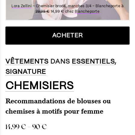
Lora Zellini
– Chemisier brodé, manches 3/4 – Blancheporte à
29,99 €
14,99 € chez
Blancheporte
ACHETER
VÊTEMENTS
DANS
ESSENTIELS
,
SIGNATURE
CHEMISIERS
Recommandations de blouses ou
chemises à motifs pour femme
14,99
€
–
90
€