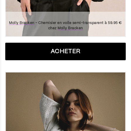
Molly Bracken
– Chemisier en voile semi-transparent à 59.95 €
chez
Molly Bracken
ACHETER