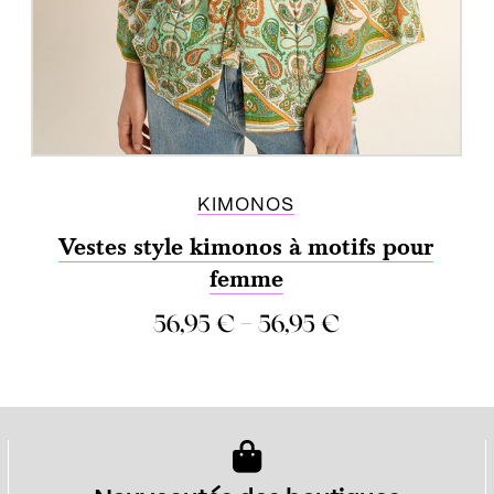
KIMONOS
Vestes style kimonos à motifs pour
femme
–
56,95
€
56,95
€
COMPARER