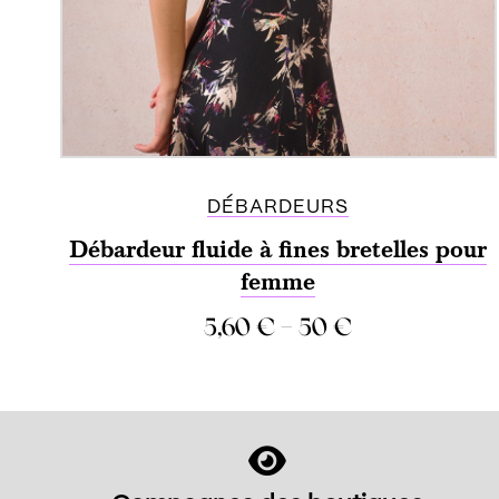
DÉBARDEURS
Débardeur fluide à fines bretelles pour
femme
–
5,60
€
50
€
COMPARER