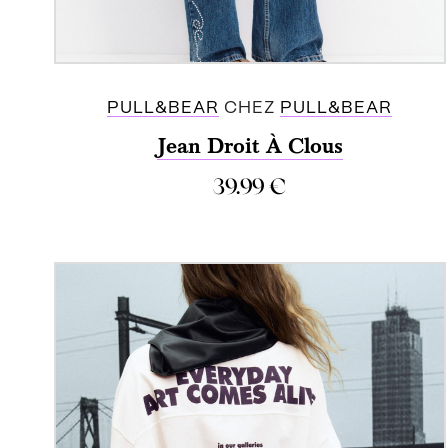
PULL&BEAR
CHEZ
PULL&BEAR
Jean Droit À Clous
39.99
€
ACHETER