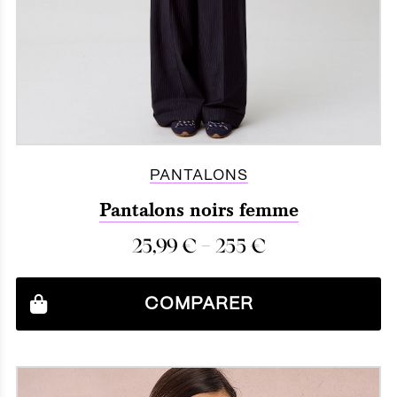
PANTALONS
Pantalons noirs femme
–
25,99
€
255
€
COMPARER