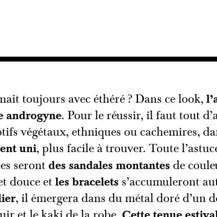
mait toujours avec éthéré ? Dans ce look,
l’
e androgyne
. Pour le réussir, il faut tout 
tifs végétaux, ethniques ou cachemires, dans
ent uni
, plus facile à trouver. Toute l’astu
res seront
des sandales montantes
de coule
et douce et
les bracelets
s’accumuleront aut
lier
, il émergera dans du métal doré d’un 
ir et le kaki de la robe.
Cette tenue estiva