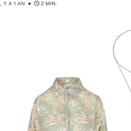
●
L Y A 1 AN
2 MIN.