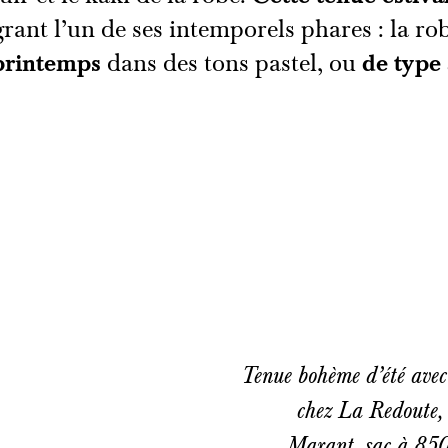
égrant l’un de ses intemporels phares : la r
printemps
dans des tons pastel, ou
de type
Tenue bohème d’été ave
chez La Redoute,
Marant, sac à 850