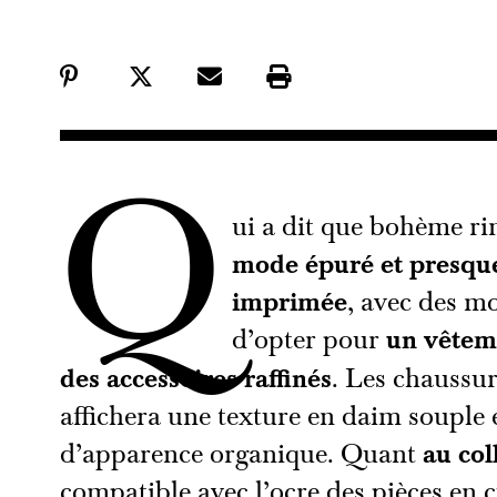
Q
ui a dit que bohème ri
mode épuré et presqu
imprimée
, avec des mo
d’opter pour
un vêtem
des accessoires raffinés
. Les chaussu
affichera une texture en daim souple 
d’apparence organique. Quant
au col
compatible avec l’ocre des pièces en cu