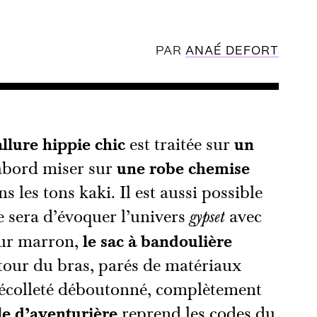
PAR
ANAÉ DEFORT
allure hippie chic
est traitée sur
un
d’abord miser sur
une robe chemise
 les tons kaki. Il est aussi possible
ce sera d’évoquer l’univers
avec
gypset
ur marron,
le sac à bandoulière
our du bras, parés de matériaux
décolleté déboutonné, complètement
le d’aventurière
reprend les codes du