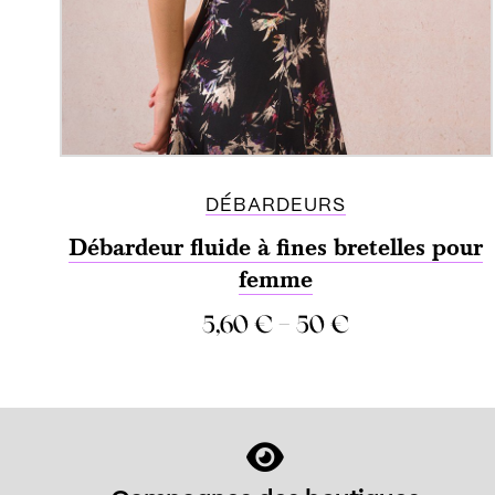
DÉBARDEURS
Débardeur fluide à fines bretelles pour
femme
–
5,60
€
50
€
COMPARER