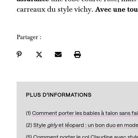
carreaux du style vichy.
Avec une tou
Partager :
PLUS D’INFORMATIONS
(1)
Comment porter les babies à talon sans faire
(2)
Style
girly
et léopard : un bon duo en mod
(5)
Comment porter le col Claudine avec styl