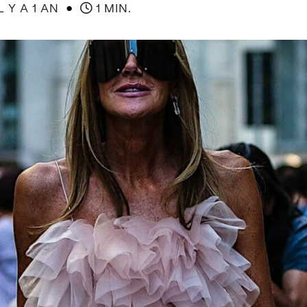
●
L Y A 1 AN
1 MIN.