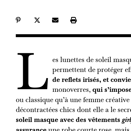
L
es lunettes de soleil mas
permettent de protéger e
de reflets irisés, et con
monoverres,
qui s’impose
ou classique qu’à une femme créative 
décontractées chics dont elle a le sec
soleil masque avec des vêtements
gir
assurance
une robe courte rose, mais 