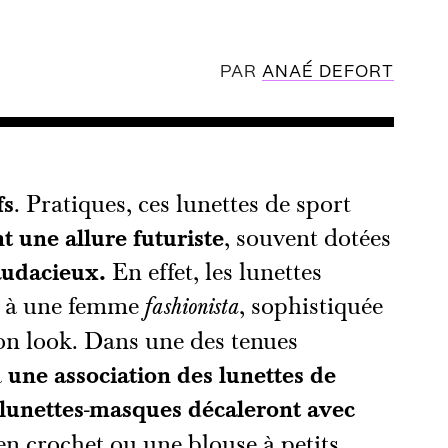
PAR
ANAÉ DEFORT
fs
. Pratiques, ces lunettes de sport
nt une allure futuriste
, souvent dotées
 audacieux.
En effet, les lunettes
en à une femme
, sophistiquée
fashionista
on look. Dans une des tenues
à
une association des lunettes de
 lunettes-masques décaleront avec
en crochet ou une blouse à petits