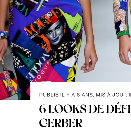
PUBLIÉ IL Y A 6 ANS, MIS À JOUR I
6 LOOKS DE DÉFI
GERBER