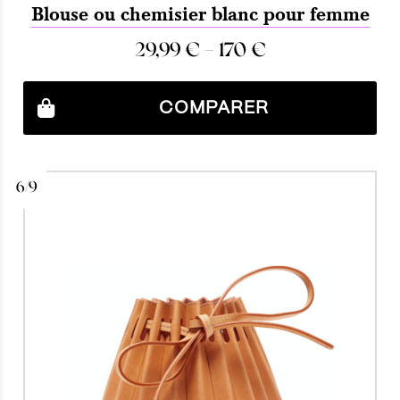
Blouse ou chemisier blanc pour femme
29,99
€
–
170
€
COMPARER
6/9