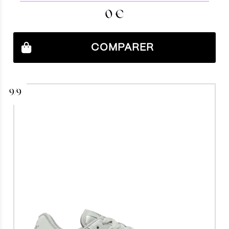
0
€
COMPARER
9/9