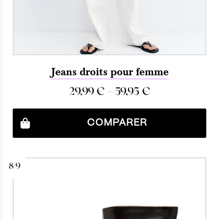
Jeans droits pour femme
29,99
€
–
59,95
€
COMPARER
8/9