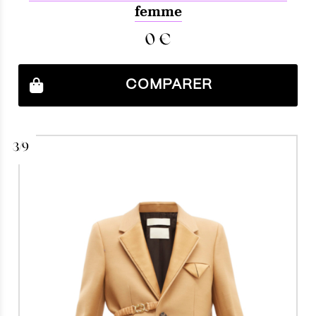
femme
0
€
COMPARER
3/9